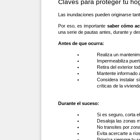
Claves para proteger tu ho
Las inundaciones pueden originarse tan
Por eso, es importante 
saber cómo act
una serie de pautas antes, durante y de
Antes de que ocurra:
Realiza un mantenimi
Impermeabiliza puerta
Retira del exterior t
Mantente informado a 
Considera instalar 
críticas de la viviend
Durante el suceso:
Si es seguro, corta e
Desaloja las zonas m
No transites por zona
Evita acercarte a río
Prioriza siempre tu s