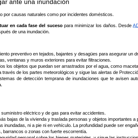
gar ante una inundación
to por causas naturales como por incidentes domésticos. 
uar en cada fase del suceso 
para minimizar los daños. Desde 
AD
spués de una inundación.
ento preventivo en tejados, bajantes y desagües para asegurar un dre
s, ventanas y muros exteriores para evitar filtraciones.
odos los objetos que puedan ser arrastrados por el agua, como macetas
través de los partes meteorológicos y sigue las alertas de Protección
sistemas de detección temprana de inundaciones que te avisen aut
a.
l suministro eléctrico y de gas para evitar accidentes.
ás bajas de la vivienda y traslada personas y objetos importantes a 
s inundadas, ni a pie ni en vehículo. La profundidad puede ser engaño
s, barrancos o zonas con fuerte escorrentía.
eguridad personal sobre los bienes materiales, y sigue las instruccio