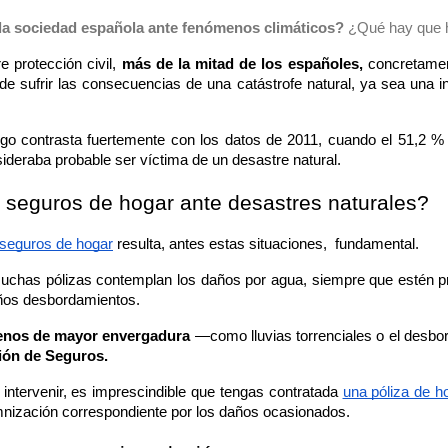
 la sociedad española ante fenómenos climáticos?
¿Qué hay que h
e protección civil, 
más de la mitad de los españoles, 
concretamen
d de sufrir las consecuencias de una catástrofe natural, ya sea una i
sgo contrasta fuertemente con los datos de 2011, cuando el 51,2 %
deraba probable ser víctima de un desastre natural. 
 seguros de hogar ante desastres naturales?
 seguros de hogar
 resulta, antes estas situaciones,  fundamental. 
uchas pólizas contemplan los daños por agua, siempre que estén pr
eños desbordamientos. 
enos de mayor envergadura
 —como lluvias torrenciales o el desbo
ión de Seguros.
ntervenir, es imprescindible que tengas contratada 
una póliza de h
nización correspondiente por los daños ocasionados.